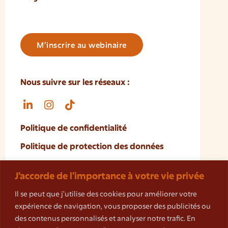
M’inscrire au webinaire
Nous suivre sur les réseaux :
Politique de confidentialité
Politique de protection des données
Mentions légales
J'accorde de l'importance à votre vie privée
Cookies
Il se peut que j'utilise des cookies pour améliorer votre
Règlement intérieur
expérience de navigation, vous proposer des publicités ou
des contenus personnalisés et analyser notre trafic. En
Charte déontologique