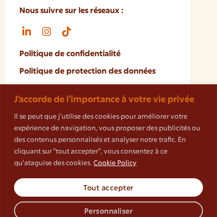
Nous suivre sur les réseaux :
Politique de confidentialité
Politique de protection des données
Mentions légales
J'accorde de l'importance à votre vie privée
Cookies
Il se peut que j'utilise des cookies pour améliorer votre
Règlement intérieur
expérience de navigation, vous proposer des publicités ou
des contenus personnalisés et analyser notre trafic. En
Charte déontologique
cliquant sur "tout accepter", vous consentez à ce
Politique Handicap
qu'ataguise des cookies.
Cookie Policy
Tout accepter
Réalisé avec ♡ par
Agence Cōam
| Developpé
par
Yoel Zirah
Personnaliser